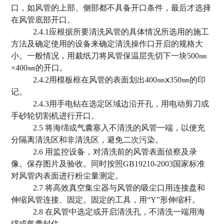
口，如风管的上部、侧部都不具备开口条件，最后才选择
在风管底部开口。
2.4.1应根据所要清洗风管的具体情况所选用的施工
方法及确定使用的设备来确定清洗操作口开启的规格大
小。一般情况，用裁纸刀将风管保温层先切下一块500㎜
×400㎜的开口。
2.4.2用模板框在风管的表面划出400㎜ⅹ350㎜的印
记。
2.4.3用手电钻在选定区域边沿开孔，用电动剪刀或
手砂轮切割机进行开口。
2.5 将海绵或气囊塞入不清洗的风管一端，以便充
分隔离清洗区和非清洗区，避免二次污染。
2.6 用监控设备，对清洗前的风管表面侦察及录
像。保存图片及验收。同时按照GB19210-2003国家标准
对风管内表面进行粉尘量测定。
2.7 将高效真空集尘器与风管的吸尘口用连接盘和
伸缩风管连接、固定。固定的工具，用“Y”形伸缩杆。
2.8 在风管中选定或开启清洗孔，不清洗一端用海
绵或气囊封住。